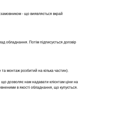
з замовником - що виявляється вкрай
лад обладнання. Потім підписується договір
 та монтаж розбитий на кілька частин).
- що дозволяє нам надавати клієнтам ціни на
евненими в якості обладнання, що купується.