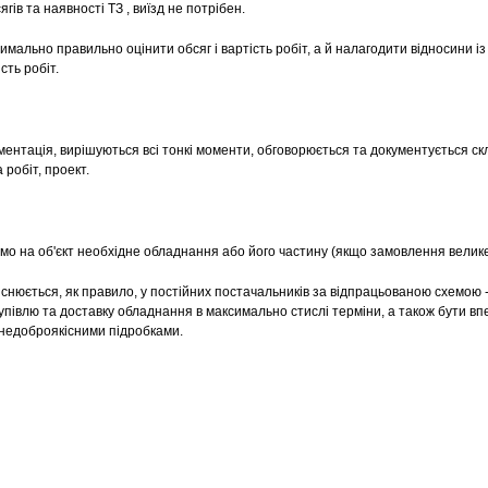
гів та наявності ТЗ , виїзд не потрібен.
симально правильно оцінити обсяг і вартість робіт, а й налагодити відносини і
сть робіт.
нтація, вирішуються всі тонкі моменти, обговорюється та документується ск
 робіт, проект.
мо на об'єкт необхідне обладнання або його частину (якщо замовлення велике
нюється, як правило, у постійних постачальників за відпрацьованою схемою 
упівлю та доставку обладнання в максимально стислі терміни, а також бути вп
 недоброякісними підробками.